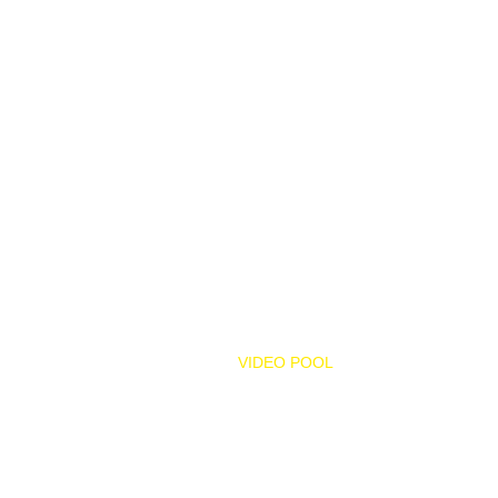
MENU
ABOU
株式会
HOME
オです
VIDEO POOL
モー
ト、３
ABOUT
分野で
​学習
SERVICE
に取り
WEB MEDIA