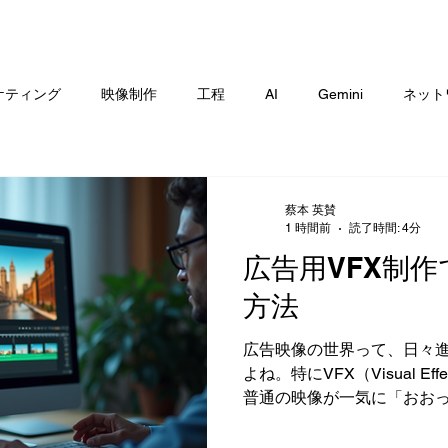
ICE
WEB MEDIA
RECRUIT
WORKS
ORIGINAL
N
ケティング
映像制作
工程
AI
Gemini
ネット
ュー / 比較
リモートワーク / 生産性
蔡本 英賛
1 時間前
読了時間: 4分
広告用VFX制
方法
広告映像の世界って、日々
よね。特にVFX（Visual E
普通の映像が一気に「おお
す。僕も映像制作の現場で感
第で広告の伝わり方がガラ