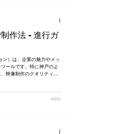
えること。だからこそ、映像
勝負です。例えば、ただ製品
では、視聴者の心には響きま
ストーリー性を持たせること
制作法 - 進行ガ
シンプルでわかりやすいメッ
、映像の説得力がグッと増し
ロジェクトでは、製品の機能
っている人の声やシーンを織
ョン）は、企業の魅力やメッ
共感を得ることに成功しまし
なツールです。特に神戸のよ
体的なポイント ここからは、
は、映像制作のクオリティが
に押さえておきたい
す。今回は、神戸で企業VP
、私の経験を交えながらわか
ね。これから制作を考えてい
が満載です！ 企業VP制作法
業VP制作の基本的な流れを押
と、以下の5つのステップに
シナリオ作成と絵