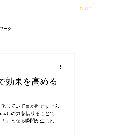
EWS
CONTACT
PORTFOLIO
BLOG
ワーク
作で効果を高める
進化していて目が離せません
ffects）の力を借りることで、
っ！」となる瞬間が生まれま
じるのは、VFXの使い方次
リと変わるということ。今回