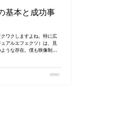
ておくと、スムーズに進行で
作の基本と成功事
ち合わせ ここが一番大事なス
いメッセージやターゲット、
アリングします。例えば、
やすく」「高級感を出した
ワクワクしますよね。特に広
です。 私もよく「どんな印
ジュアルエフェクツ）は、見
質問します。ここでズレがあ
のような存在。僕も映像制作
FXがどれだけ効果的かを
、広告用VFX制作の基本か
らんにお話ししていきます
知識 まずはVFXって何？って
写映像にCGや特殊効果を加え
を作り出す技術のこと。広告
に引き出したり、ブランドイ
に使われます。 例えば、車
たり、飲料の泡がシュワシュ
見せたり。こうした効果は、
るんです。 広告用VFX制作