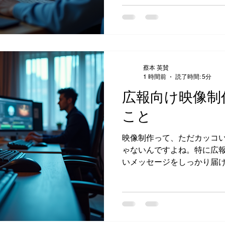
は、広告用VFX制作で効果
イントを、僕の経験も交え
ね。 広告用VFX制作の基本
どう役立つのか、基本から押
は単なる「映像の飾り」で
蔡本 英賛
ドの世界観を視覚的に強調
1 時間前
読了時間: 5分
す。例えば、普通の飲料水の
広報向け映像制
射をリアルに表現するだけ
がグッと伝わります。 広告
こと
メッセージをカッコよく、
ことが何より大切。CGやA
映像制作って、ただカッコ
影が難しいシーンや幻想的
ゃないんですよね。特に広
です。僕が関わった案件でも
いメッセージをしっかり届
の心に残る映像が作れ
映像制作に携わる中で、何
らない映像」の差を痛感し
経験を踏まえて、広報PR用
きたいポイントをお話ししま
切な「伝える力」 広報向け