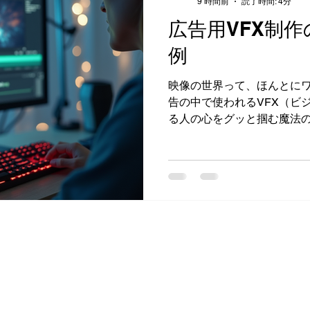
9 時間前
読了時間: 4分
この流れをしっかり理解し
広告用VFX制
きますよ。 企画・構成の打
タート地点。企業の伝えた
例
映像のトーンをしっかりヒ
「若い世代に向けて親しみ
映像の世界って、ほんとに
い」など、方向性を決めるん
告の中で使われるVFX（ビ
象を残したいですか？」と
る人の心をグッと掴む魔法
ると、後で大変なことに…
に携わる中で、広告向けのV
日々実感しています。今回は
ら成功事例まで、ざっくば
ね。 広告用VFX制作の基礎
ところから。VFXとは、実
て、現実では撮れない映像
では、商品の魅力を最大限
メージを強化したりするため
のCMでスピード感を強調し
ワと弾ける様子をリアルに
視聴者の感情に直接訴えかけ