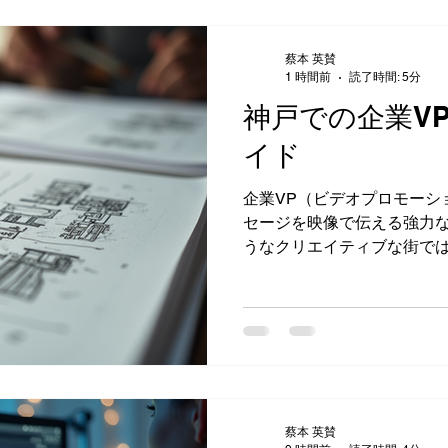
ランドの魅力を視聴者に伝
の中で何をどう伝えるかが
蔡本 英賛
のスペックを羅列するだけ
1 時間前
読了時間: 5分
せん。そこで大事なのは、 
神戸での企業VP
視聴者の感情に訴えること 
セージ これらを意識すると
イド
ます。僕が手掛けたあるプ
紹介だけでなく、実際に使
企業VP（ビデオプロモーシ
り交ぜることで、視聴者の
セージを映像で伝える強力
た。 広報向け映像制作の具
うなクリエイティブな街で
広報向け映像制作で具体的
企業の印象を大きく左右しま
を制作する際の進行方法を
りやすく解説していきます
る方にとって、役立つヒント
の基本ステップ まずは、企
さえましょう。ざっくり言う
分かれます。 企画・構成の打ち合わせ 
蔡本 英賛
コンテ制作 撮影準備とロケハン 撮影・収録 編集・仕上げ