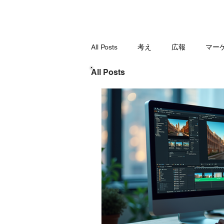
HOME
VIDEO POOL
ABOUT
SERV
All Posts
考え
広報
マー
All Posts
生産性 / Chrome拡張機能
レビ