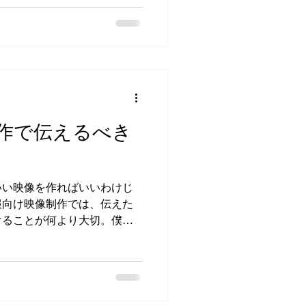
を最大化するためのコツやポ
ながらお話ししていきます
と重要性 まずはVFXが広告に
さえておきましょう。VFX
はなく、商品の魅力やブラン
するための強力なツールで
CMでも、泡の動きや光の反
作で伝えるべき
で、商品の新鮮さや美味しさ
用VFX制作では、「伝えたい
そしてわかりやすく」見せる
I技術を駆使して、現実では撮
いい映像を作ればいいわけじ
な演出を実現できるのが魅力
報向け映像制作では、伝えた
、VFXを使うことで視聴者
けることが何より大切。僕も
度も「伝わる映像」と「伝わ
てきました。今回は、そんな
映像制作で絶対に押さえてお
す。 広報向け映像制作で大
映像制作の目的は、企業やブ