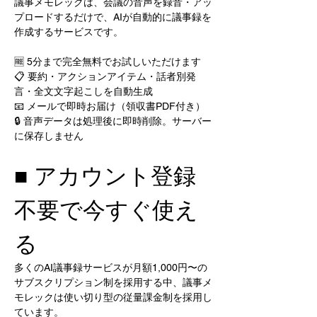
議事メモレックは、会議の音声を録音・アッ
プロードするだけで、AIが自動的に議事録を
作成するサービスです。
🆓 5分まで完全無料でお試しいただけます
📋 要約・アクションアイテム・話者別発
言・全文文字起こしを自動生成
📧 メールで即時お届け（領収書PDF付き）
🔒 音声データは処理後に即時削除。サーバー
に保存しません
■ アカウント登録
不要で今すぐ使え
る
多くのAI議事録サービスが月額1,000円〜の
サブスクリプション制を採用する中、議事メ
モレックは使い切り型の従量課金制を採用し
ています。