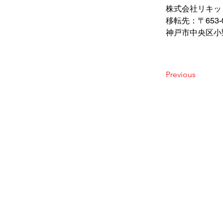
株式会社リキッ
移転先：〒653-
神戸市中央区小
Previous
MENU
ABOU
株式会
HOME
オです
VIDEO POOL
モー
ト、３
ABOUT
分野で
​学習
SERVICE