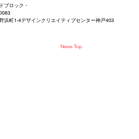
ドブロック・
0083　
野浜町1-4デザインクリエイティブセンター神戸403
News Top
会社
T US
社Liquid Blockはデザイン主導の映像デザインスタジ
〒651
。
兵庫
ショングラフィックス、ミュージックビデオ、イラス
デザ
DCG、２DCG、アニメーションなど、様々に創造的
株式
デザインしていきます。
代表
を続け、チームワークによる多面的なアプローチで問題
資本