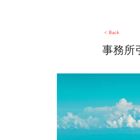
HOME
VIDEO POOL
ABOUT
SERV
< Back
事務所