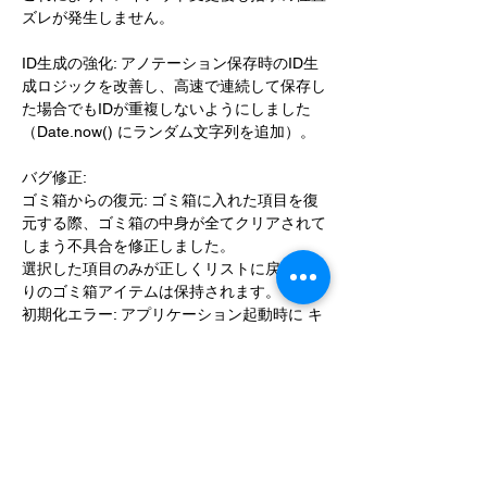
ズレが発生しません。
ID生成の強化: アノテーション保存時のID生
成ロジックを改善し、高速で連続して保存し
た場合でもIDが重複しないようにしました
（Date.now() にランダム文字列を追加）。
バグ修正:
ゴミ箱からの復元: ゴミ箱に入れた項目を復
元する際、ゴミ箱の中身が全てクリアされて
しまう不具合を修正しました。
選択した項目のみが正しくリストに戻り、残
りのゴミ箱アイテムは保持されます。
初期化エラー: アプリケーション起動時に キ
ャンバス寸法 が初期化される前に参照され
てしまうエラー (参照エラー) を修正しまし
Previous
Next
た。
News Top