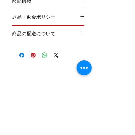
商品情報
商品の詳細を入力してください。サイ
返品・返金ポリシー
ズ、素材、取扱説明に加え、商品の特
徴やおすすめのポイントなどを説明し
返品・返金規約を入力してください。
ましょう。
商品の配送について
商品にご満足いただけなかった場合の
返品・返金ポリシーと手順を説明しま
配送地域、料金、所要時間、梱包な
しょう。規約の内容を明確にすること
ど、商品の配送に関する情報を入力し
で、お客様の信頼を獲得し、安心して
てください。配送情報を明確にするこ
商品をご購入いただけます。
とで、お客様の信頼を獲得し、安心し
て商品をご購入いただけます。
ABOUT US
株式会社Liquid Blockはデザイン主導の映像
デザインスタジオです。
モーショングラフィックス、ミュージックビ
デオ、イラスト、３DCG、２DCG、アニメ
ーションなど、様々に創造的分野でデザイン
していきます。
​学習を続け、チームワークによる多面的なア
プローチで問題に取り組むことが、理念で
す。
会社情報