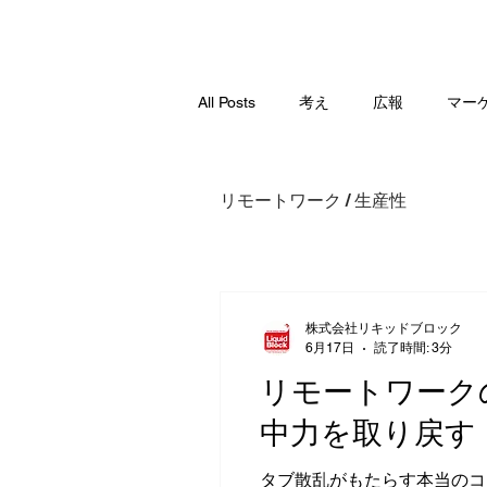
HOME
VIDEO POOL
ABOUT
SERV
All Posts
考え
広報
マー
生産性 / Chrome拡張機能
レビ
リモートワーク / 生産性
株式会社リキッドブロック
6月17日
読了時間: 3分
リモートワーク
中力を取り戻す
タブ散乱がもたらす本当のコ