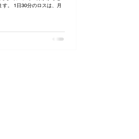
スは、月
。
情報
-0082
県神戸市中央区小野浜町1-4
インクリエイティブセンター403
会社 リキッドブロック
取締役 蔡本 英賛
金 2,000千円
員 9名
デザイン業・動画アニメーション業