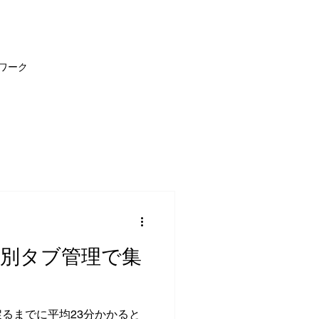
EWS
CONTACT
PORTFOLIO
BLOG
ワーク
別タブ管理で集
るまでに平均23分かかると