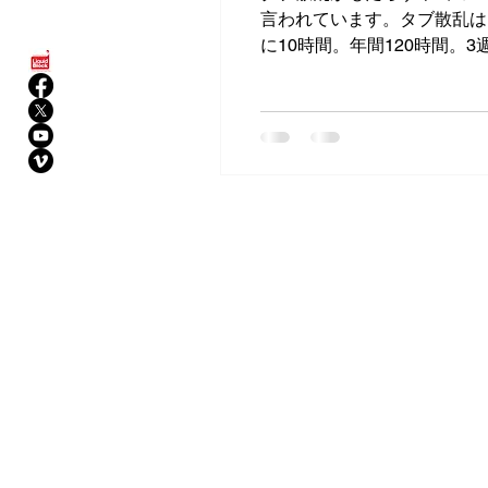
言われています。タブ散乱は、この
に10時間。年間120時間
MENU
ABOU
株式会
HOME
オです
VIDEO POOL
モー
ト、３
ABOUT
分野で
​学習
SERVICE
に取り
WEB MEDIA