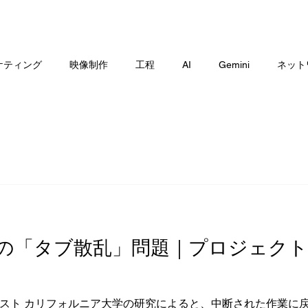
ICE
WEB MEDIA
RECRUIT
WORKS
ORIGINAL
N
ケティング
映像制作
工程
AI
Gemini
ネット
ュー / 比較
リモートワーク / 生産性
の「タブ散乱」問題｜プロジェクト
スト カリフォルニア大学の研究によると、中断された作業に戻