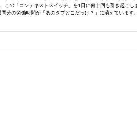
「コンテキストスイッチ」を1日に何十回も引き起こします。 1日30分のロ
。3週間分の労働時間が「あのタブどこだっけ？」に消えています
会社
T US
社Liquid Blockはデザイン主導の映像デザインスタジ
〒651
。
兵庫
ショングラフィックス、ミュージックビデオ、イラス
デザ
DCG、２DCG、アニメーションなど、様々に創造的
株式
デザインしていきます。
代表
を続け、チームワークによる多面的なアプローチで問題
資本
組むことが、理念です。
従業
広告